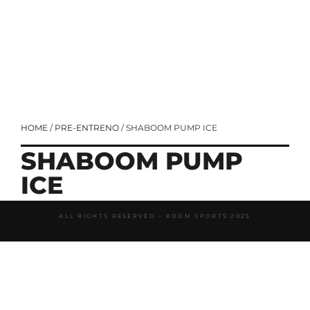
HOME
/
PRE-ENTRENO
/ SHABOOM PUMP ICE
SHABOOM PUMP
ICE
6000 mg de Citrulina Malato para máximo
ALL RIGHTS RESERVED – KOOM SPORTS 2025
bombeo y vasodilatación.
3000 mg de Beta-Alanina para mayor
resistencia y reducción de fatiga.
2000 mg de Arginina AKG para potenciar el
flujo sanguíneo muscular.
3000 mg de Creatina Monohidratada para